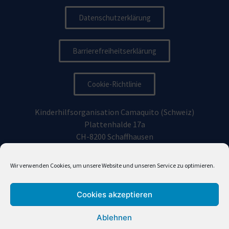
Datenschutzerklärung
Barrierefreiheitserklärung
Cookie-Richtlinie
Kinderhilfsorganisation Camaquito (Schweiz)
Plattenhalde 17a
CH-8200 Schaffhausen
Kinderhilfsorganisation Camaquito Deutschland e.V.
Wir verwenden Cookies, um unsere Website und unseren Service zu optimieren.
Vorhoelzerstraße 19, 81477
München
Cookies akzeptieren
info@camaquito.org
Ablehnen