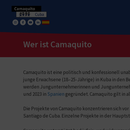
Wer ist Camaquito
Camaquito ist eine politisch und konfessionell una
junge Erwachsene (18–25-Jährige) in Kuba in den B
werden Jungunternehmerinnen und Jungunternehme
und 2023 in
Spanien
gegründet. Camaquito gilt in a
Die Projekte von Camaquito konzentrieren sich vor
Santiago de Cuba. Einzelne Projekte in der Hauptst