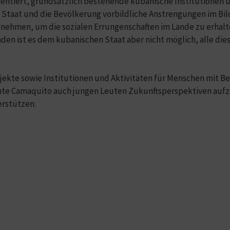
ntiert, grundsätzlich bestehende kubanische Institutionen un
 Staat und die Bevölkerung vorbildliche Anstrengungen im Bil
 nehmen, um die sozialen Errungenschaften im Lande zu erhal
en ist es dem kubanischen Staat aber nicht möglich, alle diese
jekte sowie Institutionen und Aktivitäten für Menschen mit B
e Camaquito auch jungen Leuten Zukunftsperspektiven aufze
erstützen.