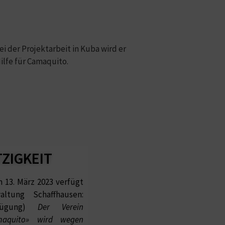
i der Projektarbeit in Kuba wird er
ilfe für Camaquito.
IGKEIT​
 13. März 2023 verfügt
altung Schaffhausen:
fügung)
Der Verein
Camaquito» wird wegen