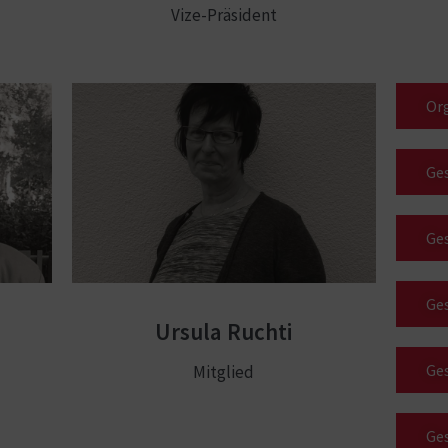
Vize-Präsident
Or
Ges
Ges
Ges
Ursula Ruchti
Ges
Mitglied
Ges