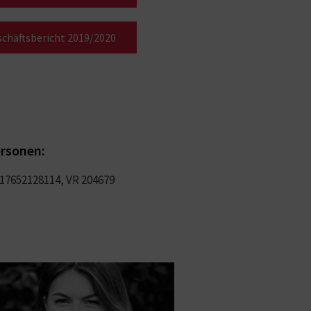
chäftsbericht 2019/2020
ersonen:
 17652128114, VR 204679