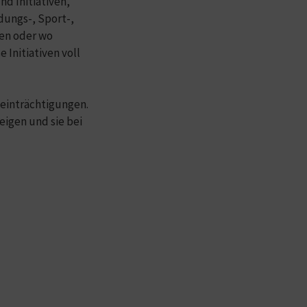
d Initiativen,
dungs-, Sport-,
ten oder wo
 Initiativen voll
eeinträchtigungen.
igen und sie bei