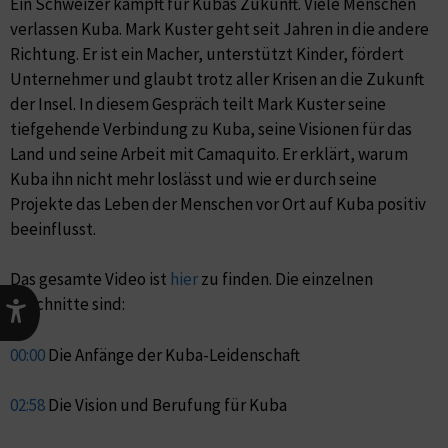
Ein Schweizer kämpft für Kubas Zukunft. Viele Menschen
verlassen Kuba. Mark Kuster geht seit Jahren in die andere
Richtung. Er ist ein Macher, unterstützt Kinder, fördert
Unternehmer und glaubt trotz aller Krisen an die Zukunft
der Insel. In diesem Gespräch teilt Mark Kuster seine
tiefgehende Verbindung zu Kuba, seine Visionen für das
Land und seine Arbeit mit Camaquito. Er erklärt, warum
Kuba ihn nicht mehr loslässt und wie er durch seine
Projekte das Leben der Menschen vor Ort auf Kuba positiv
beeinflusst.
Das gesamte Video ist
hier
zu finden. Die einzelnen
Abschnitte sind:
00:00
Die Anfänge der Kuba-Leidenschaft
02:58
Die Vision und Berufung für Kuba