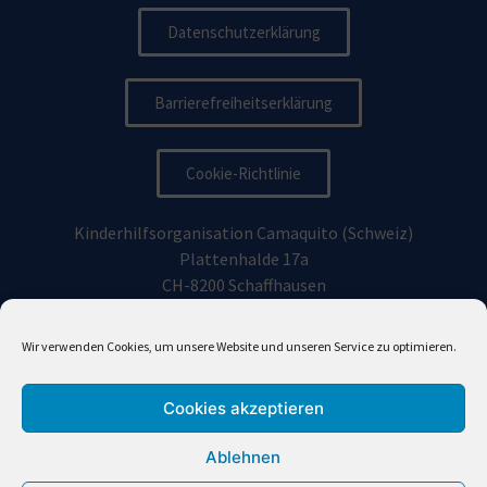
Datenschutzerklärung
Barrierefreiheitserklärung
Cookie-Richtlinie
Kinderhilfsorganisation Camaquito (Schweiz)
Plattenhalde 17a
CH-8200 Schaffhausen
Kinderhilfsorganisation Camaquito Deutschland e.V.
Wir verwenden Cookies, um unsere Website und unseren Service zu optimieren.
Vorhoelzerstraße 19, 81477
München
Cookies akzeptieren
info@camaquito.org
Ablehnen