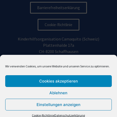
Barrierefreiheitserklärung
Cookie-Richtlinie
Kinderhilfsorganisation Camaquito (Schweiz)
Plattenhalde 17a
CH-8200 Schaffhausen
Kinderhilfsorganisation Camaquito Deutschland e.V.
Wir verwenden Cookies, um unsere Website und unseren Service zu optimieren.
Vorhoelzerstraße 19, 81477
München
Cookies akzeptieren
info@camaquito.org
Ablehnen
Einstellungen anzeigen
Camaquito (en Español)
Cookie-Richtlinie
Datenschutzerklärung