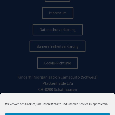
Impressum
Datenschutzerklärung
Barrierefreiheitserklärung
Cookie-Richtlinie
Kinderhilfsorganisation Camaquito (Schweiz)
Plattenhalde 17a
CH-8200 Schaffhausen
Kinderhilfsorganisation Camaquito Deutschland e.V.
Wir verwenden Cookies, um unsere Website und unseren Service zu optimieren.
Vorhoelzerstraße 19, 81477
München