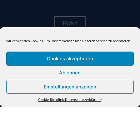
Medien
Wir verwenden Cookies, um unsere Website und unseren Service zu optimieren.
Impressum
Cookies akzeptieren
Datenschutzerklärung
Ablehnen
Barrierefreiheitserklärung
Einstellungen anzeigen
Cookie-Richtlinie
Datenschutzerklärung
Cookie-Richtlinie
Kinderhilfsorganisation Camaquito (Schweiz)
Plattenhalde 17a
CH-8200 Schaffhausen