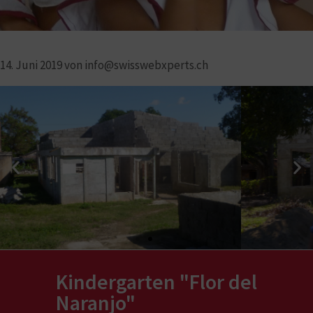
14. Juni 2019
von
info@swisswebxperts.ch
Kindergarten "Flor del
Naranjo"​