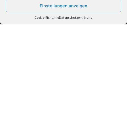
Einstellungen anzeigen
abgeschlossene Kinderspielplatzprojekte
,
Kinderspielplatzprojekte
Cookie-Richtlinie
Datenschutzerklärung
Arztpraxis „Florat“
Kinderspielplatz „La Edad de Oro“
Medien
Impressum
Datenschutzerklärung
Barrierefreiheitserklärung
Cookie-Richtlinie