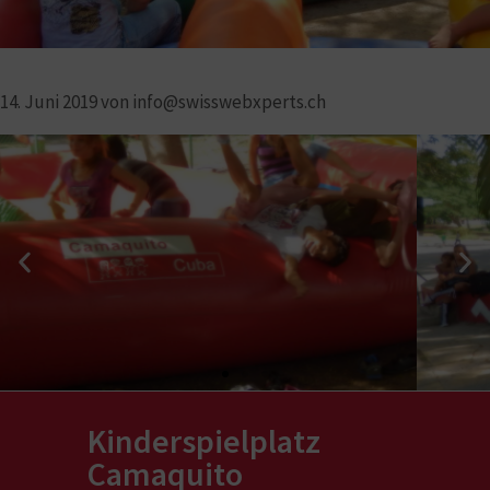
14. Juni 2019
von
info@swisswebxperts.ch
Kinderspielplatz
Camaquito