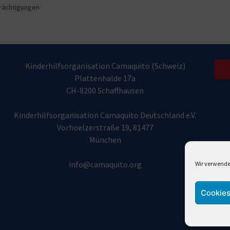
rächtigungen
m
Kinderhilfsorganisation Camaquito (Schweiz)
Plattenhalde 17a
CH-8200 Schaffhausen
Kinderhilfsorganisation Camaquito Deutschland e.V.
Vorhoelzerstraße 19, 81477
München
info@camaquito.org
Wir verwende
Cookies