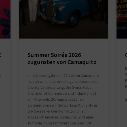
E
Summer Soirée 2026
zugunsten von Camaquito
E
V
t
Im Jubiläumsjahr von 25 Jahren Camaquito
K
freuen wir uns über eine ganz besondere
R
Charity-Veranstaltung: Die Swiss-Cuban
Chamber of Commerce and Industry lädt
am Mittwoch, 26. August 2026, zur
W
Summer Soirée – Networking & Charity in
die Giesserei Oerlikon in Zürich ein.
m
Anlässlich unseres Jubiläums wird eine
Tombola im Gesamtwert von über CHF