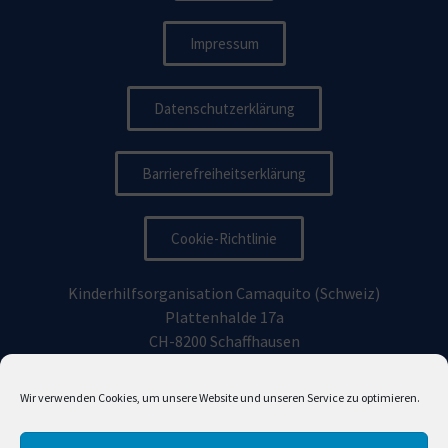
Impressum
Datenschutzerklärung
Barrierefreiheitserklärung
Cookie-Richtlinie
Kinderhilfsorganisation Camaquito (Schweiz)
Plattenhalde 17a
CH-8200 Schaffhausen
Kinderhilfsorganisation Camaquito Deutschland e.V.
Wir verwenden Cookies, um unsere Website und unseren Service zu optimieren.
Vorhoelzerstraße 19, 81477
München