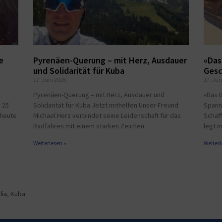
e
Pyrenäen-Querung – mit Herz, Ausdauer
«Das
und Solidarität für Kuba
Gesc
17. Juni 2026
17. Jun
Pyrenäen-Querung – mit Herz, Ausdauer und
«Das 
 25
Solidarität für Kuba Jetzt mithelfen Unser Freund
Spann
 heute
Michael Herz verbindet seine Leidenschaft für das
Schaff
Radfahren mit einem starken Zeichen
legt 
Weiterlesen »
Weiterl
lia, Kuba