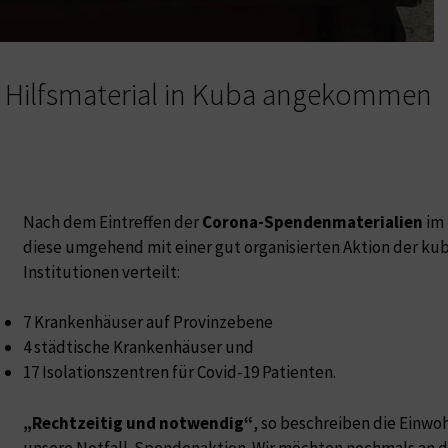
t Hilfsmaterial in Kuba angekommen
Nach dem Eintreffen der
Corona-Spendenmaterialien
im 
diese umgehend mit einer gut organisierten Aktion der ku
Institutionen verteilt:
7 Krankenhäuser auf Provinzebene
4 städtische Krankenhäuser und
17 Isolationszentren für Covid-19 Patienten.
„Rechtzeitig und notwendig“
, so beschreiben die Einwo
unsere Notfall-Spendenaktion. Wir möchten nochmals an 