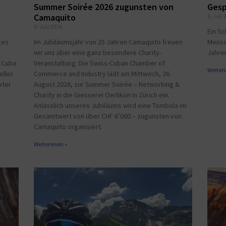
Summer Soirée 2026 zugunsten von
Gesp
Camaquito
6. Juli 
8. Juli 2026
Ein Sc
ges
Im Jubiläumsjahr von 25 Jahren Camaquito freuen
Mensc
wir uns über eine ganz besondere Charity-
Jahren
t Cuba
Veranstaltung: Die Swiss-Cuban Chamber of
Weiterl
oller
Commerce and Industry lädt am Mittwoch, 26.
bter
August 2026, zur Summer Soirée – Networking &
Charity in die Giesserei Oerlikon in Zürich ein.
Anlässlich unseres Jubiläums wird eine Tombola im
Gesamtwert von über CHF 6’000.– zugunsten von
Camaquito organisiert.
Weiterlesen »