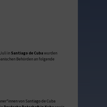
Juli in
Santiago de Cuba
wurden
banischen Behörden an folgende
hner*innen von Santiago de Cuba
die
Deutsche Botschaft in Kuba
sowie