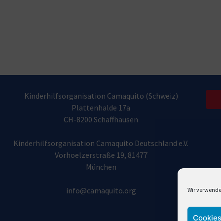
Kinderhilfsorganisation Camaquito (Schweiz)
Plattenhalde 17a
CH-8200 Schaffhausen
Kinderhilfsorganisation Camaquito Deutschland e.V.
Vorhoelzerstraße 19, 81477
München
info@camaquito.org
Wir verwende
Cookies