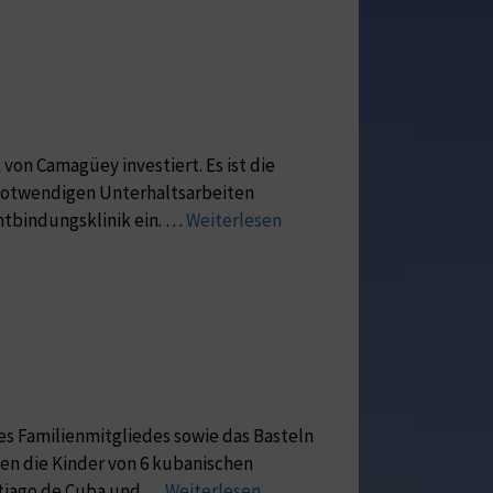
von Camagüey investiert. Es ist die
r notwendigen Unterhaltsarbeiten
Entbindungsklinik ein. …
Weiterlesen
es Familienmitgliedes sowie das Basteln
den die Kinder von 6 kubanischen
antiago de Cuba und …
Weiterlesen