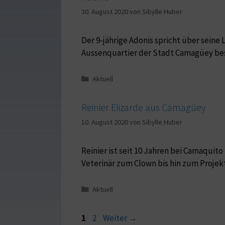
30. August 2020
von
Sibylle Huber
Der 9-jährige Adonis spricht über seine
Aussenquartier der Stadt Camagüey besu
Aktuell
Reinier Elizarde aus Camagüey
10. August 2020
von
Sibylle Huber
Reinier ist seit 10 Jahren bei Camaquit
Veterinär zum Clown bis hin zum Projek
Aktuell
1
2
Weiter
→