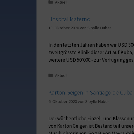
Aktuell
Hospital Materno
13. Oktober 2020
von
Sibylle Huber
In den letzten Jahren haben wir USD 300
zweitgrösste Klinik dieser Art auf Kuba
weitere USD 50’000.- zur Verfügung gest
Aktuell
Karton Geigen in Santiago de Cuba
6. Oktober 2020
von
Sibylle Huber
Der wöchentliche Einzel- und Klassenunt
von Karton Geigen ist Bestandteil unse
Musiklehrerinnen. So z.B. von Mayra Ye