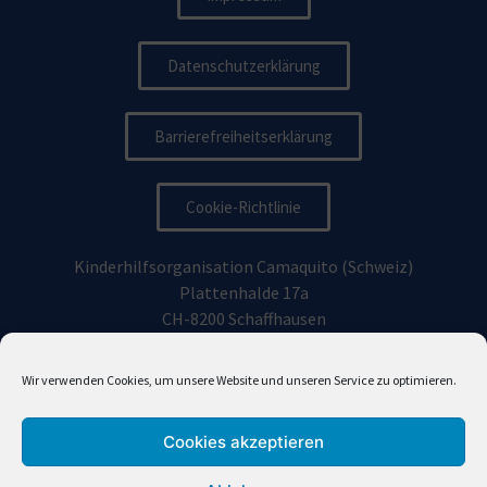
Datenschutzerklärung
Barrierefreiheitserklärung
Cookie-Richtlinie
Kinderhilfsorganisation Camaquito (Schweiz)
Plattenhalde 17a
CH-8200 Schaffhausen
Kinderhilfsorganisation Camaquito Deutschland e.V.
Wir verwenden Cookies, um unsere Website und unseren Service zu optimieren.
Vorhoelzerstraße 19, 81477
München
Cookies akzeptieren
info@camaquito.org