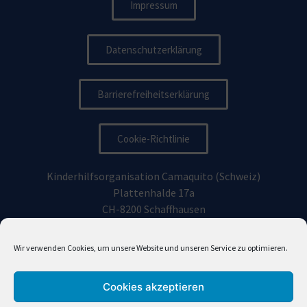
Impressum
Datenschutzerklärung
Barrierefreiheitserklärung
Cookie-Richtlinie
Kinderhilfsorganisation Camaquito (Schweiz)
Plattenhalde 17a
CH-8200 Schaffhausen
Kinderhilfsorganisation Camaquito Deutschland e.V.
Wir verwenden Cookies, um unsere Website und unseren Service zu optimieren.
Vorhoelzerstraße 19, 81477
München
Cookies akzeptieren