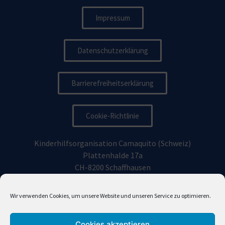
Impressum
Datenschutzerklärung
Barrierefreiheitserklärung
Cookie-Richtlinie
Kinderhilfsorganisation Camaquito (Schweiz)
Plattenhalde 17a
CH-8200 Schaffhausen
Kinderhilfsorganisation Camaquito Deutschland e.V.
Wir verwenden Cookies, um unsere Website und unseren Service zu optimieren.
Vorhoelzerstraße 19, 81477
München
Cookies akzeptieren