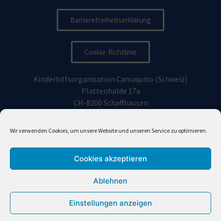
Barrierefreiheitserklärung
Cookie-Richtlinie
Kinderhilfsorganisation Camaquito (Schweiz)
Plattenhalde 17a
CH-8200 Schaffhausen
Kinderhilfsorganisation Camaquito Deutschland e.V.
Wir verwenden Cookies, um unsere Website und unseren Service zu optimieren.
Vorhoelzerstraße 19, 81477
München
Cookies akzeptieren
info@camaquito.org
Ablehnen
Einstellungen anzeigen
Camaquito (en Español)