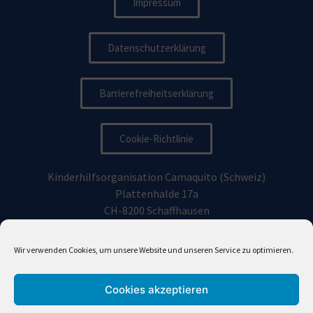
Impressum
Datenschutzerklärung
Barrierefreiheitserklärung
Cookie-Richtlinie
Kinderhilfsorganisation Camaquito (Schweiz)
Plattenhalde 17a
CH-8200 Schaffhausen
Kinderhilfsorganisation Camaquito Deutschland e.V.
Wir verwenden Cookies, um unsere Website und unseren Service zu optimieren.
Vorhoelzerstraße 19, 81477
München
Cookies akzeptieren
info@camaquito.org