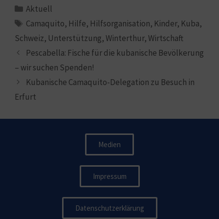
Aktuell
Camaquito
,
Hilfe
,
Hilfsorganisation
,
Kinder
,
Kuba
,
Schweiz
,
Unterstützung
,
Winterthur
,
Wirtschaft
Pescabella: Fische für die kubanische Bevölkerung
– wir suchen Spenden!
Kubanische Camaquito-Delegation zu Besuch in
Erfurt
Medien
Impressum
Datenschutzerklärung