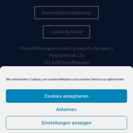
Barrierefreiheitserklärung
Cookie-Richtlinie
Kinderhilfsorganisation Camaquito (Schweiz)
Plattenhalde 17a
CH-8200 Schaffhausen
Kinderhilfsorganisation Camaquito Deutschland e.V.
Wir verwenden Cookies, um unsere Website und unseren Service zu optimieren.
Vorhoelzerstraße 19, 81477
München
Cookies akzeptieren
info@camaquito.org
Ablehnen
Einstellungen anzeigen
Camaquito (en Español)