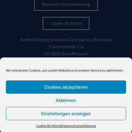
Barrierefreiheitserklärung
Cookie-Richtlinie
Kinderhilfsorganisation Camaquito (Schweiz)
Plattenhalde 17a
CH-8200 Schaffhausen
Kinderhilfsorganisation Camaquito Deutschland e.V.
Wir verwenden Cookies, um unsere Website und unseren Service zu optimieren.
Vorhoelzerstraße 19, 81477
München
Cookies akzeptieren
info@camaquito.org
Ablehnen
Einstellungen anzeigen
Camaquito (en Español)
Cookie-Richtlinie
Datenschutzerklärung